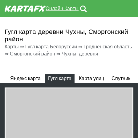
Онлайн Карты
Гугл карта деревни Чухны, Сморгонский
район
Карты
⇒
Гугл карта Белоруссии
⇒
Гродненская область
⇒
Сморгонский район
⇒
Чухны, деревня
Яндекс карта
Гугл карта
Карта улиц
Спутник