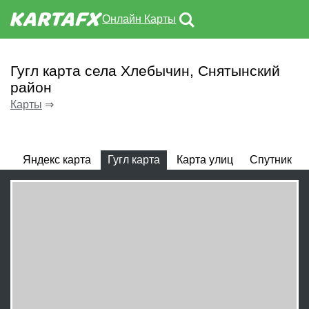
Онлайн Карты
Гугл карта села Хлебычин, Снятынский
район
Карты
⇒
Яндекс карта
Гугл карта
Карта улиц
Спутник