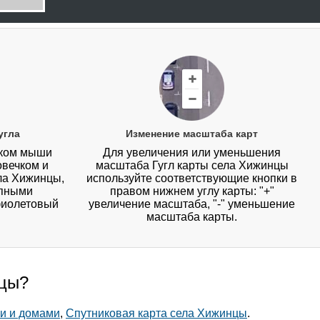
угла
Изменение масштаба карт
иком мыши
Для увеличения или уменьшения
овечком и
масштаба Гугл карты села Хижинцы
ела Хижинцы,
используйте соответствующие кнопки в
упными
правом нижнем углу карты: "+"
фиолетовый
увеличение масштаба, "-" уменьшение
масштаба карты.
нцы?
и и домами
,
Спутниковая карта села Хижинцы
.