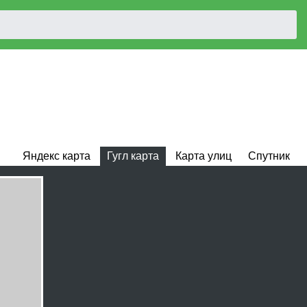
Яндекс карта
Гугл карта
Карта улиц
Спутник