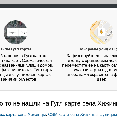
Типы Гугл карты
Панорамы улиц от Г
бражения в Гугл картах
Зафиксируйте левым кл
4 типа карт: Схематическая
иконку с оранжевым чел
 с названиями улиц и домов,
переместите ее на карту с
ефа, спутниковая Гугл карта
участки карты с дост
нцы и спутниковая карта с
панорамами окрасятся в 
званиями объектов.
цвет.
о-то не нашли на Гугл карте села Хижи
кс карта села Хижинцы
,
OSM карта села Хижинцы с улицам