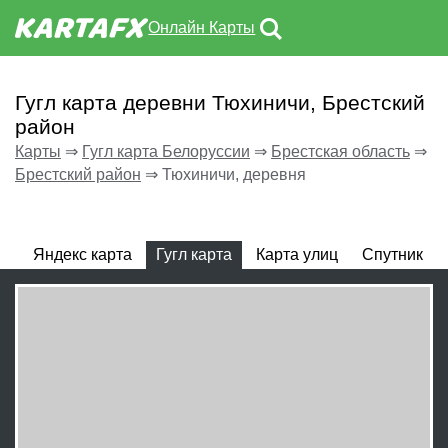
Онлайн Карты
Гугл карта деревни Тюхиничи, Брестский
район
Карты
⇒
Гугл карта Белоруссии
⇒
Брестская область
⇒
Брестский район
⇒
Тюхиничи, деревня
Яндекс карта
Гугл карта
Карта улиц
Спутник