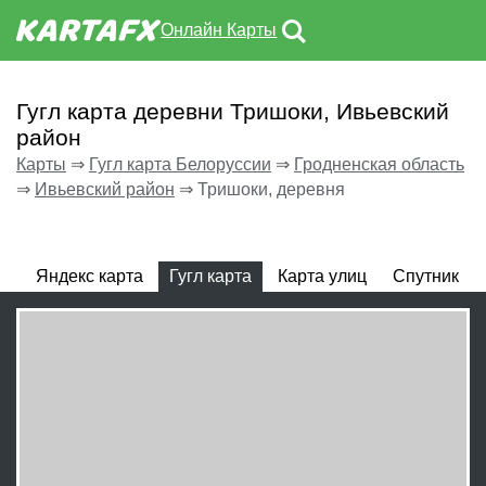
Онлайн Карты
Гугл карта деревни Тришоки, Ивьевский
район
Карты
⇒
Гугл карта Белоруссии
⇒
Гродненская область
⇒
Ивьевский район
⇒
Тришоки, деревня
Яндекс карта
Гугл карта
Карта улиц
Спутник