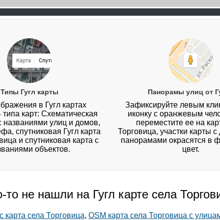
Типы Гугл карты
Панорамы улиц от Г
бражения в Гугл картах
Зафиксируйте левым кл
4 типа карт: Схематическая
иконку с оранжевым чел
 с названиями улиц и домов,
переместите ее на кар
ефа, спутниковая Гугл карта
Торговица, участки карты 
вица и спутниковая карта с
панорамами окрасятся в 
званиями объектов.
цвет.
о-то не нашли на Гугл карте села Торгов
с карта села Торговица
,
OSM карта села Торговица с улица