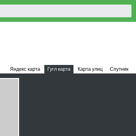
Яндекс карта
Гугл карта
Карта улиц
Спутник