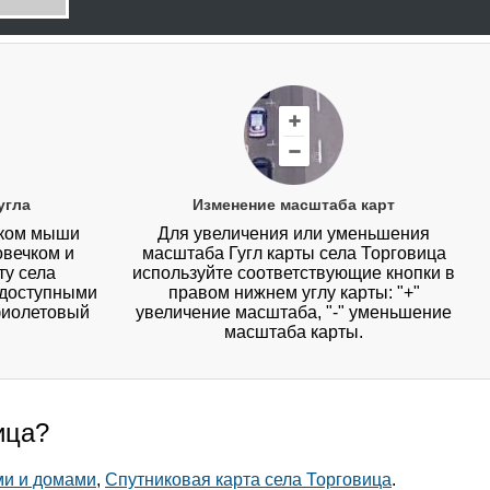
угла
Изменение масштаба карт
иком мыши
Для увеличения или уменьшения
овечком и
масштаба Гугл карты села Торговица
ту села
используйте соответствующие кнопки в
с доступными
правом нижнем углу карты: "+"
фиолетовый
увеличение масштаба, "-" уменьшение
масштаба карты.
ица?
ми и домами
,
Спутниковая карта села Торговица
.