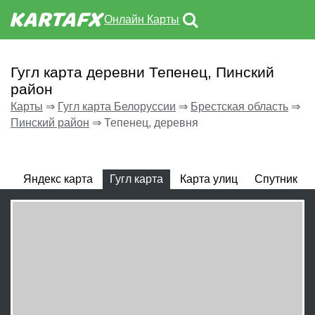
Онлайн Карты
Гугл карта деревни Тепенец, Пинский
район
Карты
⇒
Гугл карта Белоруссии
⇒
Брестская область
⇒
Пинский район
⇒
Тепенец, деревня
Яндекс карта
Гугл карта
Карта улиц
Спутник