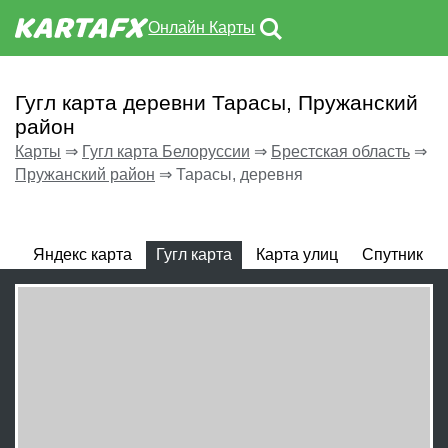
Онлайн Карты
Гугл карта деревни Тарасы, Пружанский
район
Карты
⇒
Гугл карта Белоруссии
⇒
Брестская область
⇒
Пружанский район
⇒
Тарасы, деревня
Яндекс карта
Гугл карта
Карта улиц
Спутник