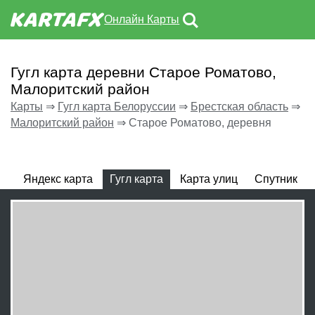
Онлайн Карты
Гугл карта деревни Старое Роматово,
Малоритский район
Карты
⇒
Гугл карта Белоруссии
⇒
Брестская область
⇒
Малоритский район
⇒
Старое Роматово, деревня
Яндекс карта
Гугл карта
Карта улиц
Спутник