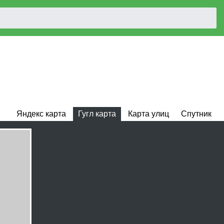
Яндекс карта
Гугл карта
Карта улиц
Спутник