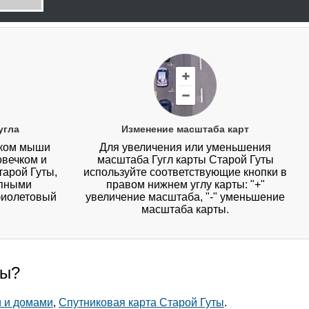
угла
Изменение масштаба карт
иком мыши
Для увеличения или уменьшения
овечком и
масштаба Гугл карты Старой Гуты
тарой Гуты,
используйте соответствующие кнопки в
упными
правом нижнем углу карты: "+"
фиолетовый
увеличение масштаба, "-" уменьшение
масштаба карты.
ты?
и и домами
,
Спутниковая карта Старой Гуты
.