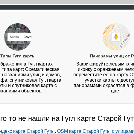
Типы Гугл карты
Панорамы улиц от Г
бражения в Гугл картах
Зафиксируйте левым кл
4 типа карт: Схематическая
иконку с оранжевым чел
 с названиями улиц и домов,
переместите ее на карту С
ефа, спутниковая Гугл карта
участки карты с дост
уты и спутниковая карта с
панорамами окрасятся в 
званиями объектов.
цвет.
го-то не нашли на Гугл карте Старой Гу
ндекс карта Старой Гуты
,
OSM карта Старой Гуты с улицам