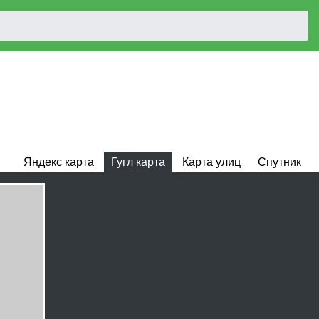
Яндекс карта
Гугл карта
Карта улиц
Спутник