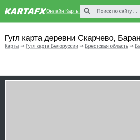
Онлайн Карты
Гугл карта деревни Скарчево, Бара
Карты
⇒
Гугл карта Белоруссии
⇒
Брестская область
⇒
Б