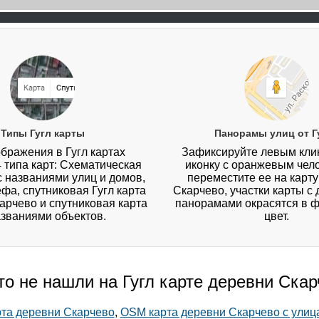
Типы Гугл карты
Панорамы улиц от Г
бражения в Гугл картах
Зафиксируйте левым кл
4 типа карт: Схематическая
иконку с оранжевым чел
 с названиями улиц и домов,
переместите ее на карт
ефа, спутниковая Гугл карта
Скарчево, участки карты с
арчево и спутниковая карта
панорамами окрасятся в 
азваниями объектов.
цвет.
то не нашли на Гугл карте деревни Ска
рта деревни Скарчево
,
OSM карта деревни Скарчево с улиц