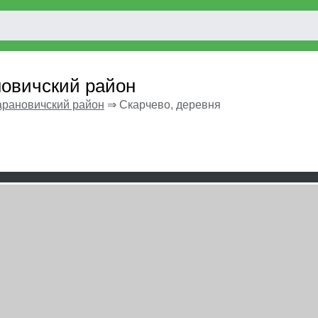
новичский район
арановичский район
⇒
Скарчево, деревня