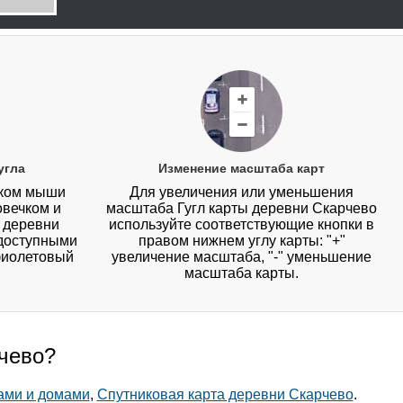
угла
Изменение масштаба карт
иком мыши
Для увеличения или уменьшения
овечком и
масштаба Гугл карты деревни Скарчево
у деревни
используйте соответствующие кнопки в
 доступными
правом нижнем углу карты: "+"
фиолетовый
увеличение масштаба, "-" уменьшение
масштаба карты.
рчево?
ами и домами
,
Спутниковая карта деревни Скарчево
.