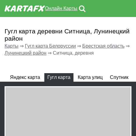
Онлайн Карты
Гугл карта деревни Ситница, Лунинецкий
район
Карты
⇒
Гугл карта Белоруссии
⇒
Брестская область
⇒
Лунинецкий район
⇒
Ситница, деревня
Яндекс карта
Гугл карта
Карта улиц
Спутник