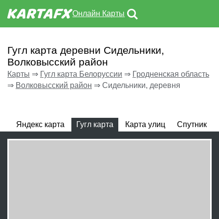
Онлайн Карты
Гугл карта деревни Сидельники,
Волковысский район
Карты
⇒
Гугл карта Белоруссии
⇒
Гродненская область
⇒
Волковысский район
⇒
Сидельники, деревня
Яндекс карта
Гугл карта
Карта улиц
Спутник