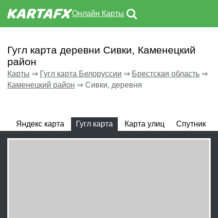
Онлайн Карты
Гугл карта деревни Сивки, Каменецкий
район
Карты
⇒
Гугл карта Белоруссии
⇒
Брестская область
⇒
Каменецкий район
⇒
Сивки, деревня
Яндекс карта
Гугл карта
Карта улиц
Спутник