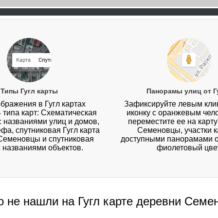
Типы Гугл карты
Панорамы улиц от Г
бражения в Гугл картах
Зафиксируйте левым кл
4 типа карт: Схематическая
иконку с оранжевым чел
 с названиями улиц и домов,
переместите ее на карт
ефа, спутниковая Гугл карта
Семеновцы, участки к
Семеновцы и спутниковая
доступными панорамами о
с названиями объектов.
фиолетовый цвет
о не нашли на Гугл карте деревни Сем