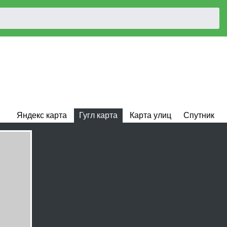
Яндекс карта
Гугл карта
Карта улиц
Спутник