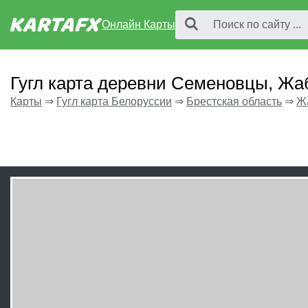
Онлайн Карты
Гугл карта деревни Семеновцы, Жа
Карты
⇒
Гугл карта Белоруссии
⇒
Брестская область
⇒
Ж