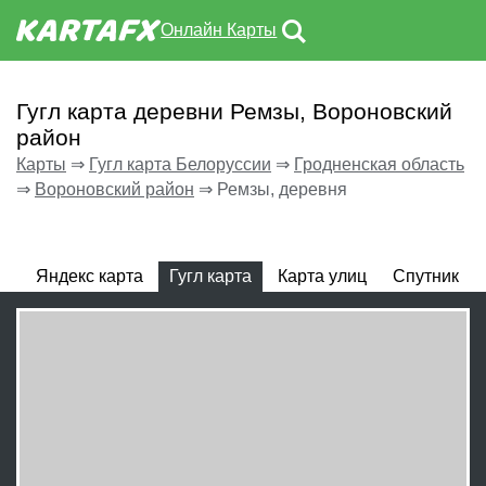
Онлайн Карты
Гугл карта деревни Ремзы, Вороновский
район
Карты
⇒
Гугл карта Белоруссии
⇒
Гродненская область
⇒
Вороновский район
⇒
Ремзы, деревня
Яндекс карта
Гугл карта
Карта улиц
Спутник