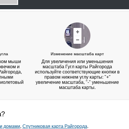
угла
Изменение масштаба карт
иком мыши
Для увеличения или уменьшения
овечком и
масштаба Гугл карты Райгорода
Райгорода,
используйте соответствующие кнопки в
упными
правом нижнем углу карты: "+"
фиолетовый
увеличение масштаба, "-" уменьшение
масштаба карты.
а?
 и домами
,
Спутниковая карта Райгорода
.