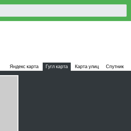
Яндекс карта
Гугл карта
Карта улиц
Спутник