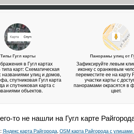
Типы Гугл карты
Панорамы улиц от Г
бражения в Гугл картах
Зафиксируйте левым кл
4 типа карт: Схематическая
иконку с оранжевым чел
 с названиями улиц и домов,
переместите ее на карту 
ефа, спутниковая Гугл карта
участки карты с дост
да и спутниковая карта с
панорамами окрасятся в 
званиями объектов.
цвет.
его-то не нашли на Гугл карте Райгород
х:
Яндекс карта Райгорода
,
OSM карта Райгорода с улицами