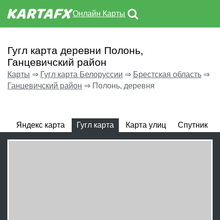
Онлайн Карты
Гугл карта деревни Полонь,
Ганцевичский район
Карты
⇒
Гугл карта Белоруссии
⇒
Брестская область
⇒
Ганцевичский район
⇒
Полонь, деревня
Яндекс карта
Гугл карта
Карта улиц
Спутник