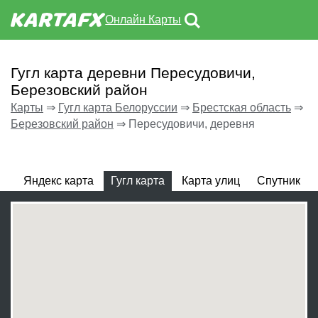
Онлайн Карты
Гугл карта деревни Пересудовичи,
Березовский район
Карты
⇒
Гугл карта Белоруссии
⇒
Брестская область
⇒
Березовский район
⇒
Пересудовичи, деревня
Яндекс карта
Гугл карта
Карта улиц
Спутник