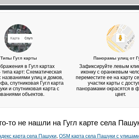
Типы Гугл карты
Панорамы улиц от Г
бражения в Гугл картах
Зафиксируйте левым кл
4 типа карт: Схематическая
иконку с оранжевым чел
 с названиями улиц и домов,
переместите ее на карту с
ефа, спутниковая Гугл карта
участки карты с дост
ки и спутниковая карта с
панорамами окрасятся в 
званиями объектов.
цвет.
го-то не нашли на Гугл карте села Пашу
декс карта села Пашуки
,
OSM карта села Пашуки с улицам