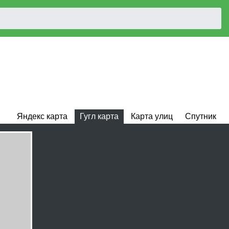
Яндекс карта
Гугл карта
Карта улиц
Спутник