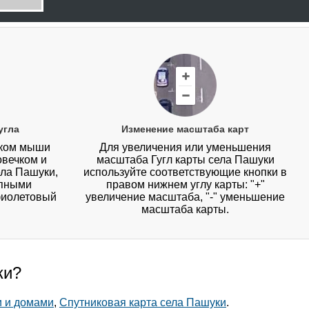
угла
Изменение масштаба карт
иком мыши
Для увеличения или уменьшения
овечком и
масштаба Гугл карты села Пашуки
ела Пашуки,
используйте соответствующие кнопки в
упными
правом нижнем углу карты: "+"
фиолетовый
увеличение масштаба, "-" уменьшение
масштаба карты.
ки?
и и домами
,
Спутниковая карта села Пашуки
.