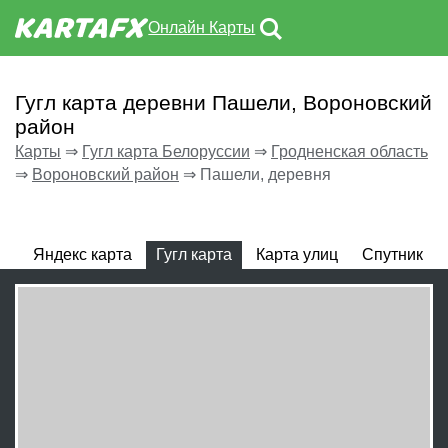
Онлайн Карты
Гугл карта деревни Пашели, Вороновский
район
Карты
⇒
Гугл карта Белоруссии
⇒
Гродненская область
⇒
Вороновский район
⇒
Пашели, деревня
Яндекс карта
Гугл карта
Карта улиц
Спутник