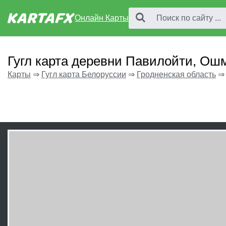
Онлайн Карты
Гугл карта деревни Павилойти, Ош
Карты
⇒
Гугл карта Белоруссии
⇒
Гродненская область