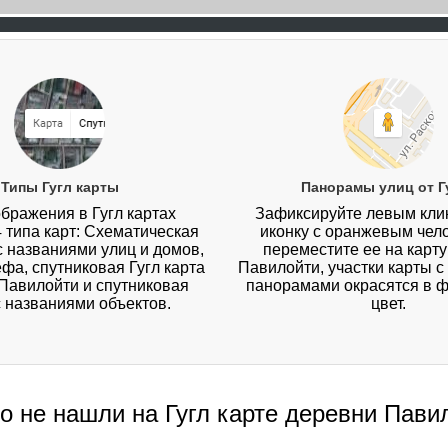
Типы Гугл карты
Панорамы улиц от Г
бражения в Гугл картах
Зафиксируйте левым кл
4 типа карт: Схематическая
иконку с оранжевым чел
 с названиями улиц и домов,
переместите ее на карт
ефа, спутниковая Гугл карта
Павилойти, участки карты 
Павилойти и спутниковая
панорамами окрасятся в 
с названиями объектов.
цвет.
то не нашли на Гугл карте деревни Пави