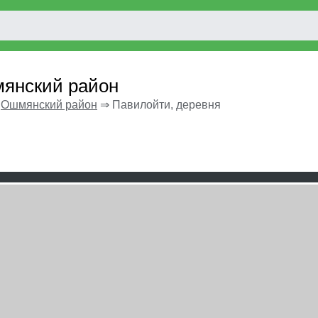
мянский район
⇒
Ошмянский район
⇒
Павилойти, деревня