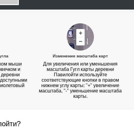
угла
Изменение масштаба карт
иком мыши
Для увеличения или уменьшения
овечком и
масштаба Гугл карты деревни
у деревни
Павилойти используйте
с доступными
соответствующие кнопки в правом
фиолетовый
нижнем углу карты: "+" увеличение
масштаба, "-" уменьшение масштаба
карты.
лойти?