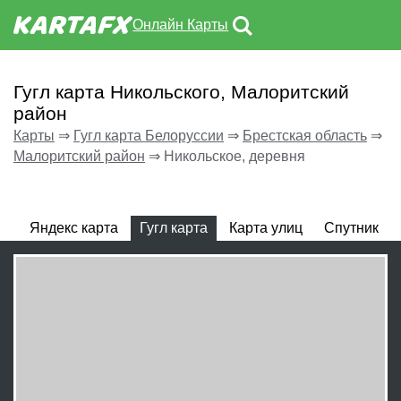
Онлайн Карты
Гугл карта Никольского, Малоритский
район
Карты
⇒
Гугл карта Белоруссии
⇒
Брестская область
⇒
Малоритский район
⇒
Никольское, деревня
Яндекс карта
Гугл карта
Карта улиц
Спутник