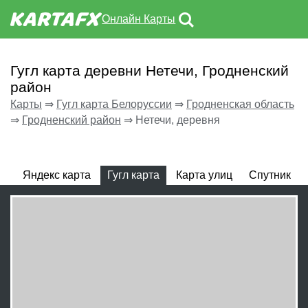
Онлайн Карты
Гугл карта деревни Нетечи, Гродненский
район
Карты
⇒
Гугл карта Белоруссии
⇒
Гродненская область
⇒
Гродненский район
⇒
Нетечи, деревня
Яндекс карта
Гугл карта
Карта улиц
Спутник