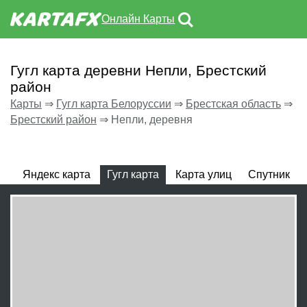
Онлайн Карты
Гугл карта деревни Непли, Брестский
район
Карты
⇒
Гугл карта Белоруссии
⇒
Брестская область
⇒
Брестский район
⇒
Непли, деревня
Яндекс карта
Гугл карта
Карта улиц
Спутник