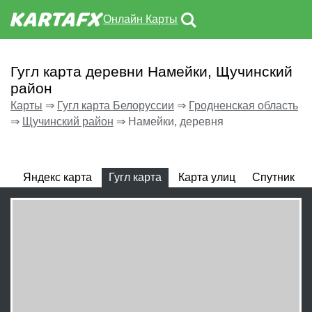
Онлайн Карты
Гугл карта деревни Намейки, Щучинский
район
Карты
⇒
Гугл карта Белоруссии
⇒
Гродненская область
⇒
Щучинский район
⇒
Намейки, деревня
Яндекс карта
Гугл карта
Карта улиц
Спутник