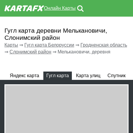
Онлайн Карты
Гугл карта деревни Мелькановичи,
Слонимский район
Карты
⇒
Гугл карта Белоруссии
⇒
Гродненская область
⇒
Слонимский район
⇒
Мелькановичи, деревня
Яндекс карта
Гугл карта
Карта улиц
Спутник