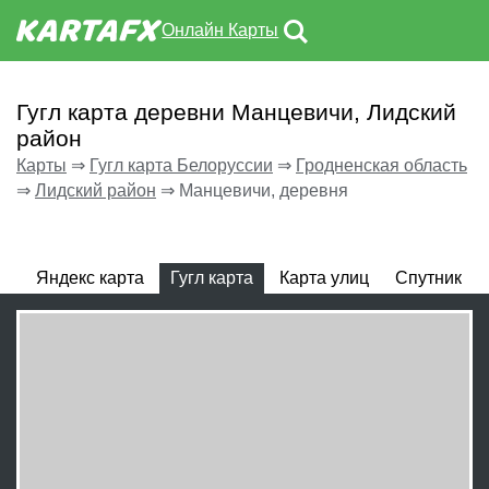
Онлайн Карты
Гугл карта деревни Манцевичи, Лидский
район
Карты
⇒
Гугл карта Белоруссии
⇒
Гродненская область
⇒
Лидский район
⇒
Манцевичи, деревня
Яндекс карта
Гугл карта
Карта улиц
Спутник