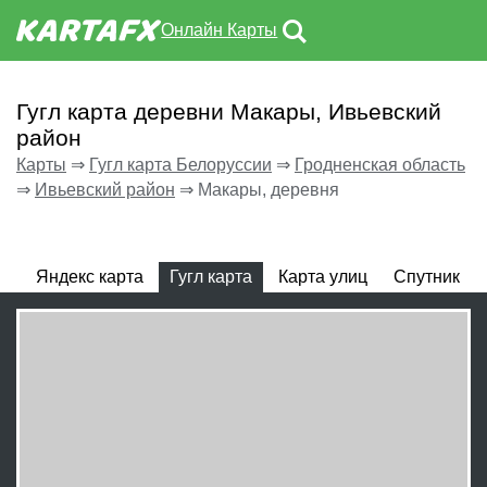
Онлайн Карты
Гугл карта деревни Макары, Ивьевский
район
Карты
⇒
Гугл карта Белоруссии
⇒
Гродненская область
⇒
Ивьевский район
⇒
Макары, деревня
Яндекс карта
Гугл карта
Карта улиц
Спутник