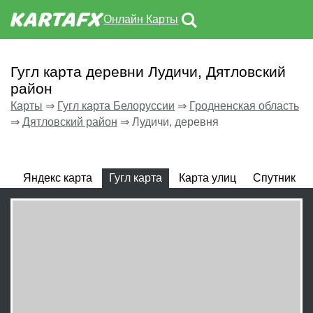
Онлайн Карты
Гугл карта деревни Лудичи, Дятловский
район
Карты
⇒
Гугл карта Белоруссии
⇒
Гродненская область
⇒
Дятловский район
⇒
Лудичи, деревня
Яндекс карта
Гугл карта
Карта улиц
Спутник