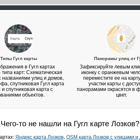
Типы Гугл карты
Панорамы улиц от Г
бражения в Гугл картах
Зафиксируйте левым кл
4 типа карт: Схематическая
иконку с оранжевым чел
 с названиями улиц и домов,
переместите ее на карту
ефа, спутниковая Гугл карта
участки карты с дост
 и спутниковая карта с
панорамами окрасятся в 
званиями объектов.
цвет.
Чего-то не нашли на Гугл карте Лозков?
картах:
Яндекс карта Лозков
,
OSM карта Лозков с улицами и