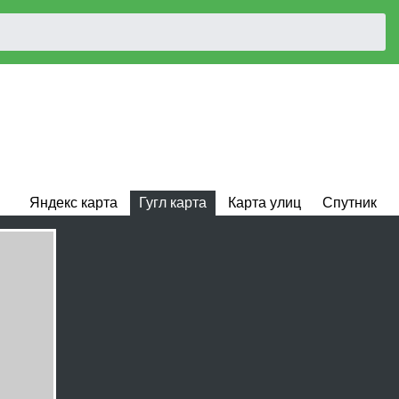
Яндекс карта
Гугл карта
Карта улиц
Спутник