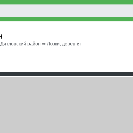
н
⇒
Дятловский район
⇒
Лозки, деревня