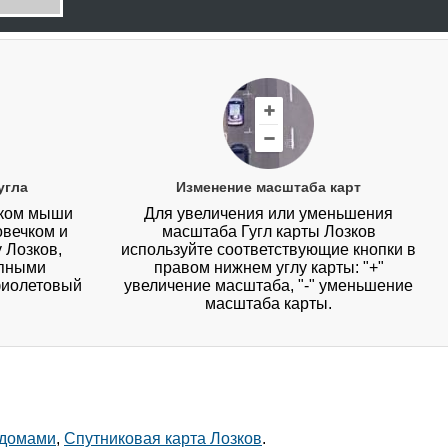
угла
Изменение масштаба карт
иком мыши
Для увеличения или уменьшения
овечком и
масштаба Гугл карты Лозков
 Лозков,
используйте соответствующие кнопки в
упными
правом нижнем углу карты: "+"
фиолетовый
увеличение масштаба, "-" уменьшение
масштаба карты.
 домами
,
Спутниковая карта Лозков
.