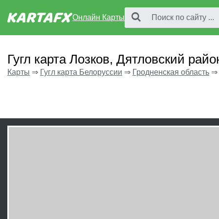
Онлайн Карты
Гугл карта Лозков, Дятловский райо
Карты
⇒
Гугл карта Белоруссии
⇒
Гродненская область