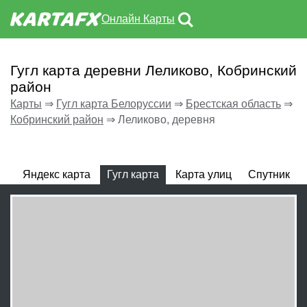
Онлайн Карты
Гугл карта деревни Леликово, Кобринский
район
Карты
⇒
Гугл карта Белоруссии
⇒
Брестская область
⇒
Кобринский район
⇒
Леликово, деревня
Яндекс карта
Гугл карта
Карта улиц
Спутник