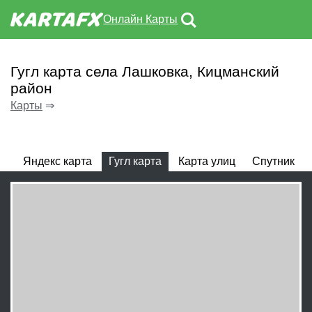
Онлайн Карты
Гугл карта села Лашковка, Кицманский
район
Карты
⇒
Яндекс карта
Гугл карта
Карта улиц
Спутник