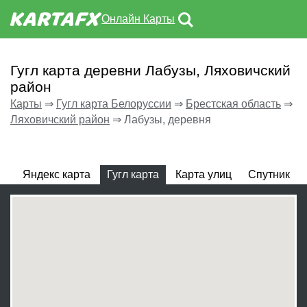
Онлайн Карты
Гугл карта деревни Лабузы, Ляховичский
район
Карты
⇒
Гугл карта Белоруссии
⇒
Брестская область
⇒
Ляховичский район
⇒
Лабузы, деревня
Яндекс карта
Гугл карта
Карта улиц
Спутник