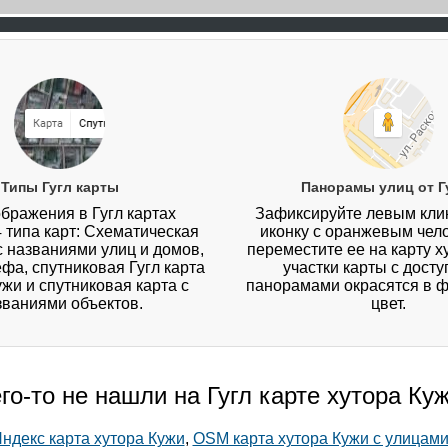
Типы Гугл карты
Панорамы улиц от Г
бражения в Гугл картах
Зафиксируйте левым кл
4 типа карт: Схематическая
иконку с оранжевым чел
 с названиями улиц и домов,
переместите ее на карту х
ефа, спутниковая Гугл карта
участки карты с дост
ужи и спутниковая карта с
панорамами окрасятся в 
званиями объектов.
цвет.
го-то не нашли на Гугл карте хутора Ку
ндекс карта хутора Кужи
,
OSM карта хутора Кужи с улицам