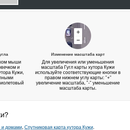
угла
Изменение масштаба карт
иком мыши
Для увеличения или уменьшения
овечком и
масштаба Гугл карты хутора Кужи
утора Кужи,
используйте соответствующие кнопки в
упными
правом нижнем углу карты: "+"
фиолетовый
увеличение масштаба, "-" уменьшение
масштаба карты.
жи?
и и домами
,
Спутниковая карта хутора Кужи
.