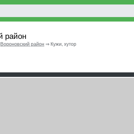
й район
⇒
Вороновский район
⇒
Кужи, хутор