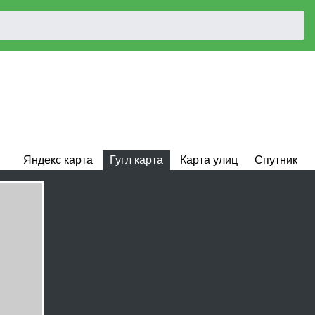
Яндекс карта
Гугл карта
Карта улиц
Спутник