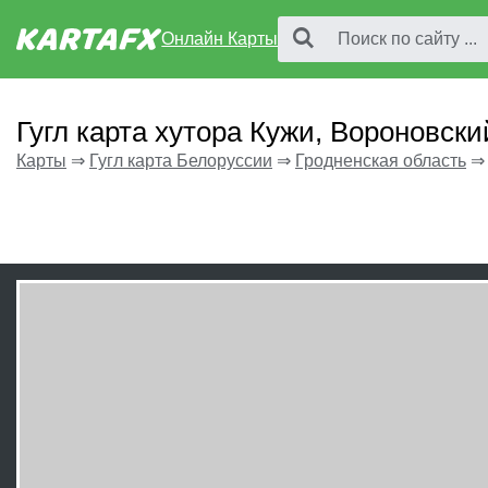
Онлайн Карты
Гугл карта хутора Кужи, Вороновски
Карты
⇒
Гугл карта Белоруссии
⇒
Гродненская область