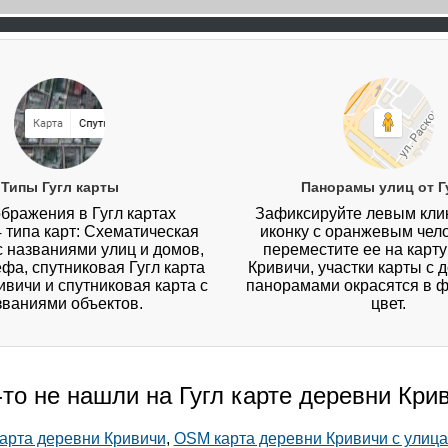
Типы Гугл карты
Панорамы улиц от Г
бражения в Гугл картах
Зафиксируйте левым кл
4 типа карт: Схематическая
иконку с оранжевым чел
 с названиями улиц и домов,
переместите ее на карт
ефа, спутниковая Гугл карта
Кривичи, участки карты с
вичи и спутниковая карта с
панорамами окрасятся в 
званиями объектов.
цвет.
-то не нашли на Гугл карте деревни Кри
арта деревни Кривичи
,
OSM карта деревни Кривичи с улиц