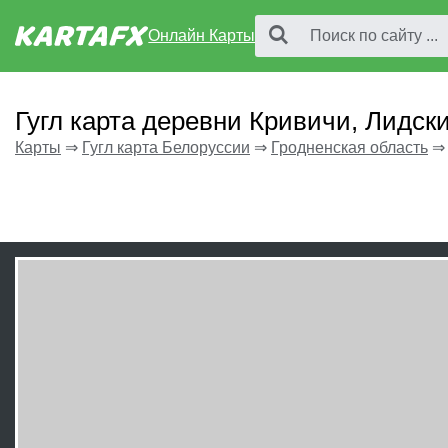
Онлайн Карты
Гугл карта деревни Кривичи, Лидск
Карты
⇒
Гугл карта Белоруссии
⇒
Гродненская область