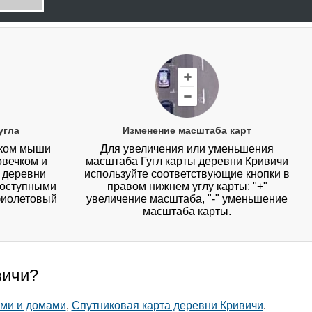
угла
Изменение масштаба карт
иком мыши
Для увеличения или уменьшения
овечком и
масштаба Гугл карты деревни Кривичи
у деревни
используйте соответствующие кнопки в
 доступными
правом нижнем углу карты: "+"
фиолетовый
увеличение масштаба, "-" уменьшение
масштаба карты.
вичи?
ами и домами
,
Спутниковая карта деревни Кривичи
.