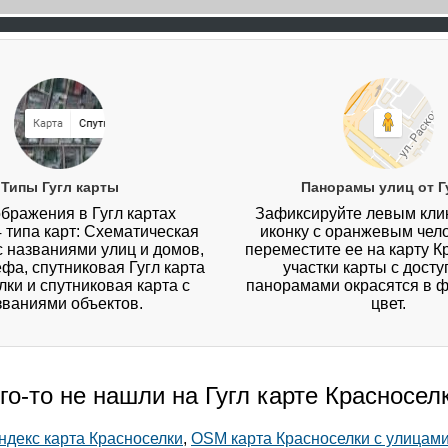
Типы Гугл карты
Панорамы улиц от Г
бражения в Гугл картах
Зафиксируйте левым кл
4 типа карт: Схематическая
иконку с оранжевым чел
 с названиями улиц и домов,
переместите ее на карту К
ефа, спутниковая Гугл карта
участки карты с дост
лки и спутниковая карта с
панорамами окрасятся в 
званиями объектов.
цвет.
го-то не нашли на Гугл карте Красносел
ндекс карта Красноселки
,
OSM карта Красноселки с улицам