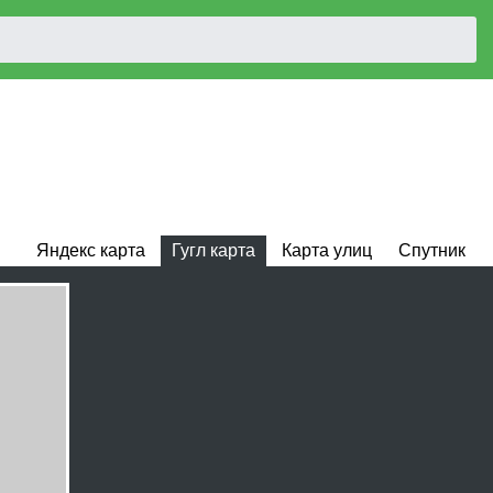
Яндекс карта
Гугл карта
Карта улиц
Спутник