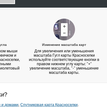
угла
Изменение масштаба карт
иком мыши
Для увеличения или уменьшения
овечком и
масштаба Гугл карты Красноселки
расноселки,
используйте соответствующие кнопки в
упными
правом нижнем углу карты: "+"
фиолетовый
увеличение масштаба, "-" уменьшение
масштаба карты.
ки?
и и домами
,
Спутниковая карта Красноселки
.