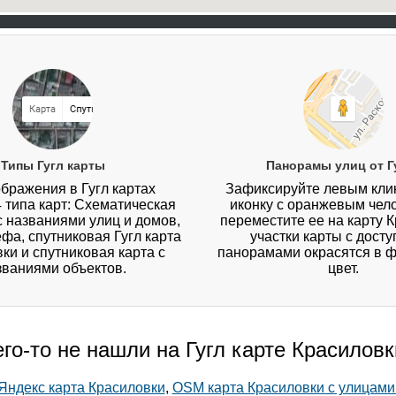
Типы Гугл карты
Панорамы улиц от Г
бражения в Гугл картах
Зафиксируйте левым кл
4 типа карт: Схематическая
иконку с оранжевым чел
 с названиями улиц и домов,
переместите ее на карту К
ефа, спутниковая Гугл карта
участки карты с дост
ки и спутниковая карта с
панорамами окрасятся в 
званиями объектов.
цвет.
го-то не нашли на Гугл карте Красилов
Яндекс карта Красиловки
,
OSM карта Красиловки с улицами