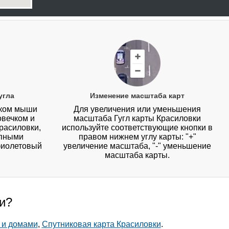
угла
Изменение масштаба карт
иком мыши
Для увеличения или уменьшения
овечком и
масштаба Гугл карты Красиловки
расиловки,
используйте соответствующие кнопки в
упными
правом нижнем углу карты: "+"
фиолетовый
увеличение масштаба, "-" уменьшение
масштаба карты.
ки?
 и домами
,
Спутниковая карта Красиловки
.