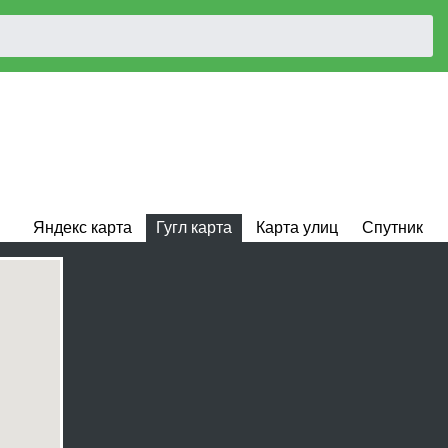
Яндекс карта
Гугл карта
Карта улиц
Спутник