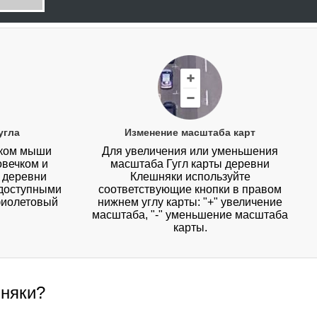
угла
Изменение масштаба карт
иком мыши
Для увеличения или уменьшения
овечком и
масштаба Гугл карты деревни
у деревни
Клешняки используйте
 доступными
соответствующие кнопки в правом
фиолетовый
нижнем углу карты: "+" увеличение
масштаба, "-" уменьшение масштаба
карты.
шняки?