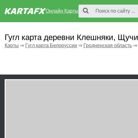
Онлайн Карты
Гугл карта деревни Клешняки, Щуч
Карты
⇒
Гугл карта Белоруссии
⇒
Гродненская область