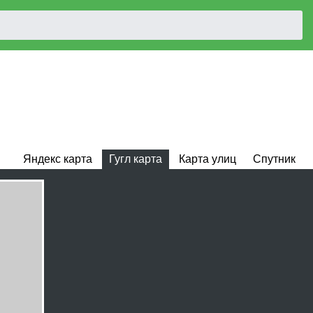
Яндекс карта
Гугл карта
Карта улиц
Спутник