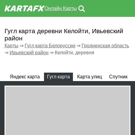
Онлайн Карты
Гугл карта деревни Келойти, Ивьевский
район
Карты
⇒
Гугл карта Белоруссии
⇒
Гродненская область
⇒
Ивьевский район
⇒
Келойти, деревня
Яндекс карта
Гугл карта
Карта улиц
Спутник