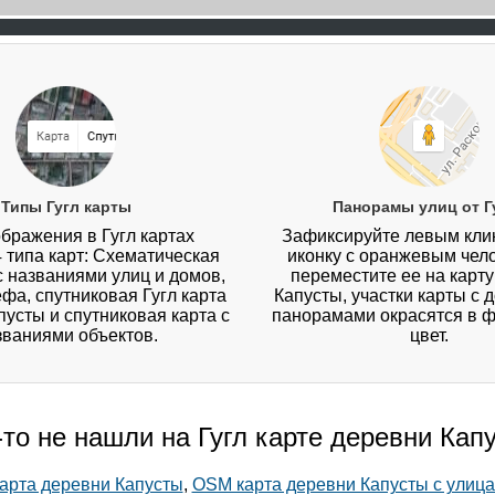
Типы Гугл карты
Панорамы улиц от Г
бражения в Гугл картах
Зафиксируйте левым кл
4 типа карт: Схематическая
иконку с оранжевым чел
 с названиями улиц и домов,
переместите ее на карт
ефа, спутниковая Гугл карта
Капусты, участки карты с
усты и спутниковая карта с
панорамами окрасятся в 
званиями объектов.
цвет.
-то не нашли на Гугл карте деревни Кап
арта деревни Капусты
,
OSM карта деревни Капусты с улиц