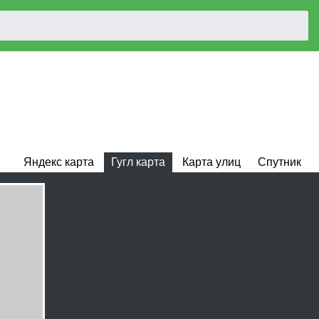
Яндекс карта
Гугл карта
Карта улиц
Спутник