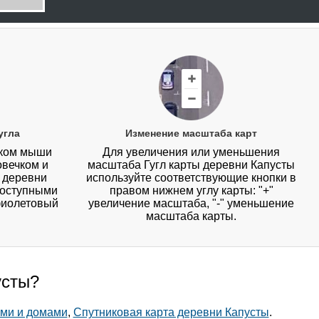
угла
Изменение масштаба карт
иком мыши
Для увеличения или уменьшения
овечком и
масштаба Гугл карты деревни Капусты
у деревни
используйте соответствующие кнопки в
 доступными
правом нижнем углу карты: "+"
фиолетовый
увеличение масштаба, "-" уменьшение
масштаба карты.
усты?
ами и домами
,
Спутниковая карта деревни Капусты
.