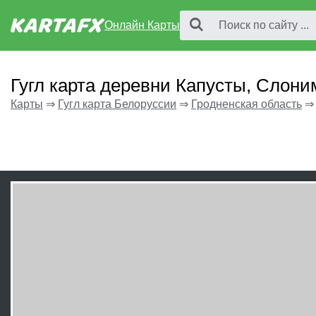
Онлайн Карты
Гугл карта деревни Капусты, Слони
Карты
⇒
Гугл карта Белоруссии
⇒
Гродненская область