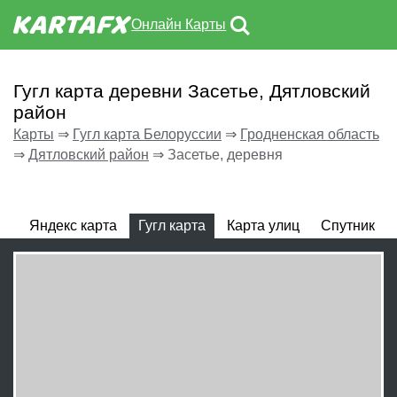
Онлайн Карты
Гугл карта деревни Засетье, Дятловский
район
Карты
⇒
Гугл карта Белоруссии
⇒
Гродненская область
⇒
Дятловский район
⇒
Засетье, деревня
Яндекс карта
Гугл карта
Карта улиц
Спутник