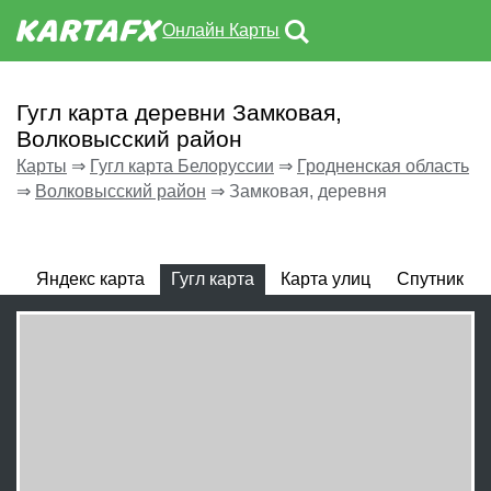
Онлайн Карты
Гугл карта деревни Замковая,
Волковысский район
Карты
⇒
Гугл карта Белоруссии
⇒
Гродненская область
⇒
Волковысский район
⇒
Замковая, деревня
Яндекс карта
Гугл карта
Карта улиц
Спутник