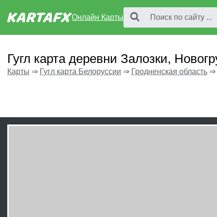
Онлайн Карты
Гугл карта деревни Залозки, Новог
Карты
⇒
Гугл карта Белоруссии
⇒
Гродненская область