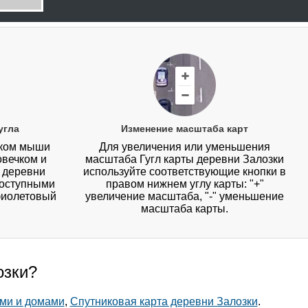
угла
Изменение масштаба карт
иком мыши
Для увеличения или уменьшения
овечком и
масштаба Гугл карты деревни Залозки
у деревни
используйте соответствующие кнопки в
доступными
правом нижнем углу карты: "+"
фиолетовый
увеличение масштаба, "-" уменьшение
масштаба карты.
озки?
ами и домами
,
Спутниковая карта деревни Залозки
.