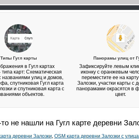
Типы Гугл карты
Панорамы улиц от Г
бражения в Гугл картах
Зафиксируйте левым кл
4 типа карт: Схематическая
иконку с оранжевым чел
 с названиями улиц и домов,
переместите ее на карт
ефа, спутниковая Гугл карта
Залозки, участки карты с 
лозки и спутниковая карта с
панорамами окрасятся в 
званиями объектов.
цвет.
-то не нашли на Гугл карте деревни Зал
карта деревни Залозки
,
OSM карта деревни Залозки с улиц