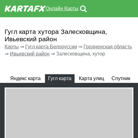
Онлайн Карты
Гугл карта хутора Залесковщина,
Ивьевский район
Карты
⇒
Гугл карта Белоруссии
⇒
Гродненская область
⇒
Ивьевский район
⇒
Залесковщина, хутор
Яндекс карта
Гугл карта
Карта улиц
Спутник