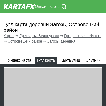
Онлайн Карты
Гугл карта деревни Загозь, Островецкий
район
Карты
⇒
Гугл карта Белоруссии
⇒
Гродненская область
⇒
Островецкий район
⇒
Загозь, деревня
Яндекс карта
Гугл карта
Карта улиц
Спутник