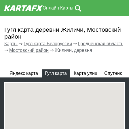
Онлайн Карты
Гугл карта деревни Жиличи, Мостовский
район
Карты
⇒
Гугл карта Белоруссии
⇒
Гродненская область
⇒
Мостовский район
⇒
Жиличи, деревня
Яндекс карта
Гугл карта
Карта улиц
Спутник