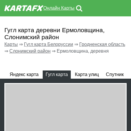
Онлайн Карты
Гугл карта деревни Ермоловщина,
Слонимский район
Карты
⇒
Гугл карта Белоруссии
⇒
Гродненская область
⇒
Слонимский район
⇒
Ермоловщина, деревня
Яндекс карта
Гугл карта
Карта улиц
Спутник