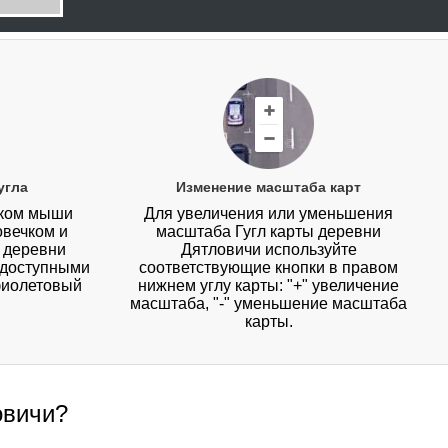
угла
Изменение масштаба карт
иком мыши
Для увеличения или уменьшения
овечком и
масштаба Гугл карты деревни
у деревни
Дятловичи используйте
с доступными
соответствующие кнопки в правом
фиолетовый
нижнем углу карты: "+" увеличение
масштаба, "-" уменьшение масштаба
карты.
овичи?