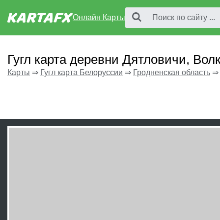
Онлайн Карты
Гугл карта деревни Дятловичи, Вол
Карты
⇒
Гугл карта Белоруссии
⇒
Гродненская область