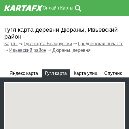
Онлайн Карты
Гугл карта деревни Дюраны, Ивьевский
район
Карты
⇒
Гугл карта Белоруссии
⇒
Гродненская область
⇒
Ивьевский район
⇒
Дюраны, деревня
Яндекс карта
Гугл карта
Карта улиц
Спутник